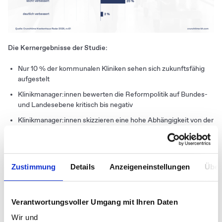
Die Kernergebnisse der Studie:
Nur 10 % der kommunalen Kliniken sehen sich zukunftsfähig
aufgestelt
Klinikmanager:innen bewerten die Reformpolitik auf Bundes-
und Landesebene kritisch bis negativ
Klinikmanager:innen skizzieren eine hohe Abhängigkeit von der
Politik und sehen Erfolgsfaktoren für die Transformation
insbesondere unter politischem Einfluss
Unklare bundes- und landespolitische Vorgaben sowie
Zustimmung
Details
Anzeigeneinstellungen
Über
erwartbare Kritik vor Ort blockieren Entscheidungen auf
kommunalpolitischer Ebene
Für die Umsetzung getroffener strategischer Entscheidungen
Verantwortungsvoller Umgang mit Ihren Daten
sehen sich Klinikmanager:innen gut aufgestellt
Wir und
Auf den Wertbeitrag von Kommunikation in der Transformation