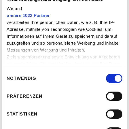
Wir und
unsere 1022 Partner
verarbeiten Ihre persönlichen Daten, wie z. B. Ihre IP-
Adresse, mithilfe von Technologien wie Cookies, um
Informationen auf Ihrem Gerät zu speichern und darauf
zuzugreifen und so personalisierte Werbung und Inhalte,
Messungen von Werbung und Inhalten,
Johannes Fischer
Zielgruppenforschung sowie Entwicklung von Angeboten
zu ermöglichen. Sie entscheiden darüber, wer Ihre Daten
Geschäftsführender Gesellschafter
für welche Zwecke nutzt. Sie können Ihre Einwilligung
Einwilligungsauswahl
jederzeit über die Cookie-Erklärung oder durch Klicken
NOTWENDIG
Linkedin
Vcard
auf das Privacy Trigger Symbol ändern oder widerrufen
jf@crunchtime-communications.com
PRÄFERENZEN
Wenn Sie es erlauben, würden wir auch gerne:
Johannes Fischer hat seine Schwerpunkte in
Informationen über Ihre geografische Lage
der Krisen- und Restrukturierungs­­
erfassen, welche bis auf einige Meter genau sein
STATISTIKEN
kommunikation sowie in der Strategie­­­­
können
implemen­tierung. Seine besondere
Ihr Gerät durch aktives Scannen nach