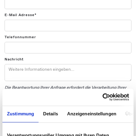
E-Mail Adresse*
Telefonnummer
Nachricht
Die Beantwortung Ihrer Anfrage erfordert die Verarbeitung Ihrer
personenbezogenen Daten. Weitere Informationen hierzu finden
Sie in unserer
Datenschutzerklärung.
Zustimmung
Details
Anzeigeneinstellungen
Über
Verantwortungsvoller Umgang mit Ihren Daten