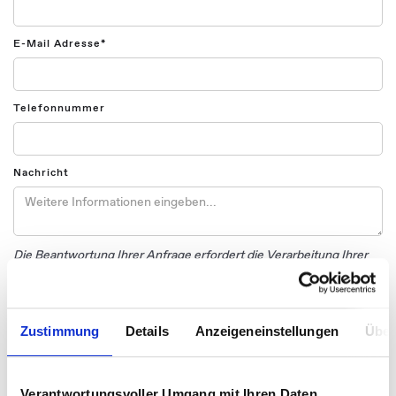
E-Mail Adresse*
Telefonnummer
Nachricht
Die Beantwortung Ihrer Anfrage erfordert die Verarbeitung Ihrer
personenbezogenen Daten. Weitere Informationen hierzu finden
Sie in unserer
Datenschutzerklärung.
Zustimmung
Details
Anzeigeneinstellungen
Über
Verantwortungsvoller Umgang mit Ihren Daten