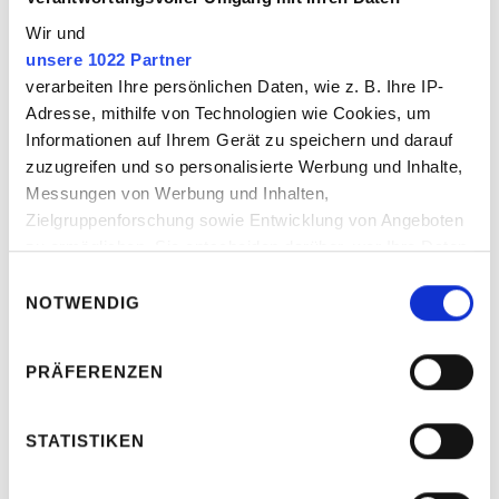
Wir und
unsere 1022 Partner
verarbeiten Ihre persönlichen Daten, wie z. B. Ihre IP-
Adresse, mithilfe von Technologien wie Cookies, um
Informationen auf Ihrem Gerät zu speichern und darauf
zuzugreifen und so personalisierte Werbung und Inhalte,
Messungen von Werbung und Inhalten,
Johannes Fischer
Zielgruppenforschung sowie Entwicklung von Angeboten
zu ermöglichen. Sie entscheiden darüber, wer Ihre Daten
Geschäftsführender Gesellschafter
für welche Zwecke nutzt. Sie können Ihre Einwilligung
Einwilligungsauswahl
jederzeit über die Cookie-Erklärung oder durch Klicken
NOTWENDIG
Linkedin
Vcard
auf das Privacy Trigger Symbol ändern oder widerrufen
jf@crunchtime-communications.com
PRÄFERENZEN
Wenn Sie es erlauben, würden wir auch gerne:
Johannes Fischer hat seine Schwerpunkte in
Informationen über Ihre geografische Lage
der Krisen- und Restrukturierungs­­
erfassen, welche bis auf einige Meter genau sein
STATISTIKEN
kommunikation sowie in der Strategie­­­­
können
implemen­tierung. Seine besondere
Ihr Gerät durch aktives Scannen nach