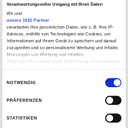
Verantwortungsvoller Umgang mit Ihren Daten
Wir und
unsere 1022 Partner
verarbeiten Ihre persönlichen Daten, wie z. B. Ihre IP-
Adresse, mithilfe von Technologien wie Cookies, um
Informationen auf Ihrem Gerät zu speichern und darauf
zuzugreifen und so personalisierte Werbung und Inhalte,
Messungen von Werbung und Inhalten,
Zielgruppenforschung sowie Entwicklung von Angeboten
Johannes Fischer
zu ermöglichen. Sie entscheiden darüber, wer Ihre Daten
Geschäftsführender Gesellschafter
für welche Zwecke nutzt. Sie können Ihre Einwilligung
Einwilligungsauswahl
jederzeit über die Cookie-Erklärung oder durch Klicken
NOTWENDIG
auf das Privacy Trigger Symbol ändern oder widerrufen
Linkedin
Vcard
jf@crunchtime-communications.com
PRÄFERENZEN
Wenn Sie es erlauben, würden wir auch gerne:
Johannes Fischer hat seine Schwerpunkte in
Informationen über Ihre geografische Lage
der Krisen- und Restrukturierungs­­
erfassen, welche bis auf einige Meter genau sein
STATISTIKEN
kommunikation sowie in der Strategie­­­­
können