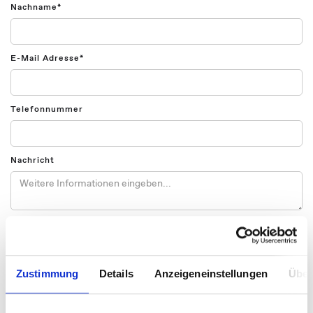
Nachname*
E-Mail Adresse*
Telefonnummer
Nachricht
Die Beantwortung Ihrer Anfrage erfordert die Verarbeitung Ihrer
personenbezogenen Daten. Weitere Informationen hierzu finden
Sie in unserer
Datenschutzerklärung.
Zustimmung
Details
Anzeigeneinstellungen
Über