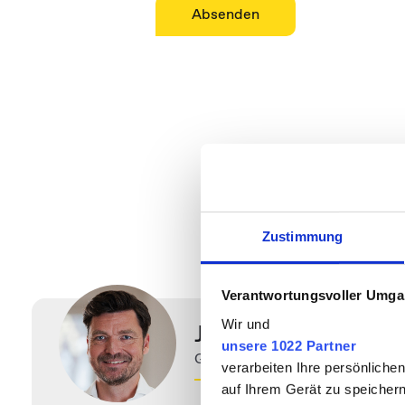
Wir verbi
mit umfang
Zustimmung
Verantwortungsvoller Umgan
Wir und
Johannes Fischer
unsere 1022 Partner
Geschäftsführender Gesellscha
verarbeiten Ihre persönliche
auf Ihrem Gerät zu speicher