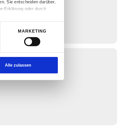
n. Sie entscheiden darüber,
ie-Erklärung oder durch
MARKETING
au sein können
zieren
re Präferenzen im
Alle zulassen
 Medien anbieten zu können
hrer Verwendung unserer
 führen diese Informationen
ie im Rahmen Ihrer Nutzung