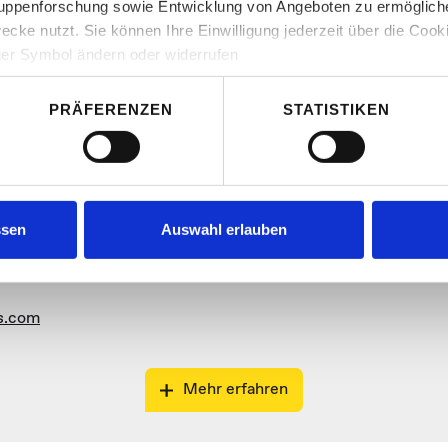
ruppenforschung sowie Entwicklung von Angeboten zu ermögliche
s.com
ecke nutzt. Sie können Ihre Einwilligung jederzeit über die Cook
ger Symbol ändern oder widerrufen
Mehr erfahren
n wir auch gerne:
PRÄFERENZEN
STATISTIKEN
re geografische Lage erfassen, welche bis auf einige Meter gen
es Scannen nach bestimmten Merkmalen (Fingerprinting) identifi
ie Ihre persönlichen Daten verarbeitet werden, und legen Sie Ih
ssen
Auswahl erlauben
nhalte und Anzeigen zu personalisieren, Funktionen für soziale
Website zu analysieren. Außerdem geben wir Informationen zu I
s.com
r soziale Medien, Werbung und Analysen weiter. Unsere Partner
 Daten zusammen, die Sie ihnen bereitgestellt haben oder die s
n.
Mehr erfahren