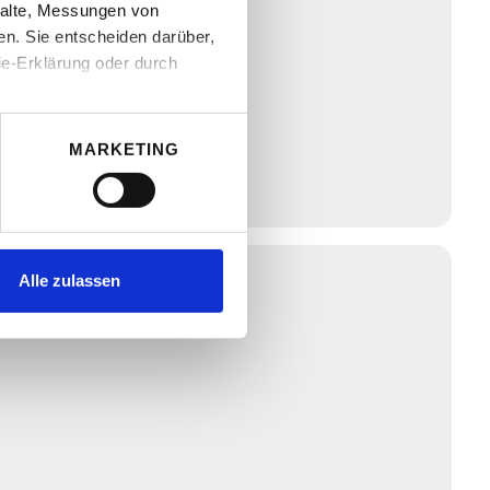
halte, Messungen von
n. Sie entscheiden darüber,
ie-Erklärung oder durch
MARKETING
au sein können
zieren
re Präferenzen im
Alle zulassen
 Medien anbieten zu können
hrer Verwendung unserer
 führen diese Informationen
ie im Rahmen Ihrer Nutzung