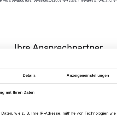
ie Verarbeitung Ihrer personenbezogenen Daten. Weitere Informationen 
Ihre Ansprechpartner
nden jahrelange Erfahrung auf Unternehmens- und Bera
Details
Anzeigeneinstellungen
reicher Expertise in der Krisen- und Veränderungskom
g mit Ihren Daten
n Daten, wie z. B. Ihre IP-Adresse, mithilfe von Technologien wi