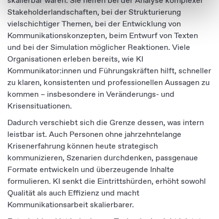
skalierbar waren. Sie helfen bei der Analyse komplexer
soziale Medien, Werbung und Analysen weiter. Unsere
Stakeholderlandschaften, bei der Strukturierung
Partner führen diese Informationen möglicherweise mit
vielschichtiger Themen, bei der Entwicklung von
weiteren Daten zusammen, die Sie ihnen bereitgestellt
Kommunikationskonzepten, beim Entwurf von Texten
haben oder die sie im Rahmen Ihrer Nutzung der Dienste
und bei der Simulation möglicher Reaktionen. Viele
gesammelt haben.
Organisationen erleben bereits, wie KI
Kommunikator:innen und Führungskräften hilft, schneller
zu klaren, konsistenten und professionellen Aussagen zu
kommen – insbesondere in Veränderungs- und
Krisensituationen.
Dadurch verschiebt sich die Grenze dessen, was intern
leistbar ist. Auch Personen ohne jahrzehntelange
Krisenerfahrung können heute strategisch
kommunizieren, Szenarien durchdenken, passgenaue
Formate entwickeln und überzeugende Inhalte
formulieren. KI senkt die Eintrittshürden, erhöht sowohl
Qualität als auch Effizienz und macht
Kommunikationsarbeit skalierbarer.